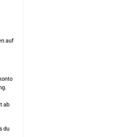
en auf
rkonto
ng.
t ab
s du