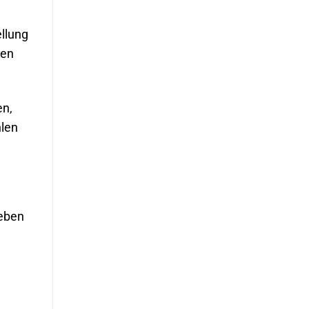
llung
nen
en,
hlen
heben
u