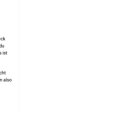
eck
 du
 ist
cht
n also