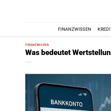
Zum
Inhalt
springen
FINANZWISSEN
KREDI
FINANZWISSEN
Was bedeutet Wertstellu