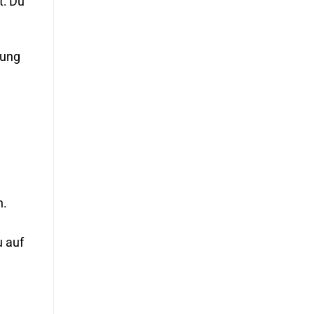
t: Du
nung
n.
 auf