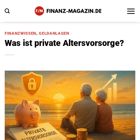
Zum
Inhalt
springen
FINANZWISSEN
,
GELDANLAGEN
Was ist private Altersvorsorge?